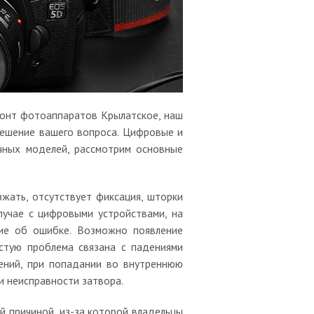
монт фотоаппаратов Крылатское, наш
решение вашего вопроса. Цифровые и
чных моделей, рассмотрим основные
жать, отсутствует фиксация, шторки
лучае с цифровыми устройствами, на
щие об ошибке. Возможно появление
стую проблема связана с падениями
ений, при попадании во внутреннюю
 и неисправности затвора.
й причиной, из-за которой владельцы