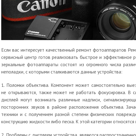
Если вас интересует качественный ремонт фотоаппаратов Ре
сервисный центр готов реализовать быстрое и эффективное 
зеркальные фотоаппараты состоят из огромного числа разли
неполадки, с которыми сталкиваются данные устройства:
1. Поломки объектива. Компонент может самостоятельно выез
не открываются, также может не работать фокусировка. В с
дисплей могут возникать различные надписи, сигнализирую
посторонних звуков в районе расположения объектива. Зача
техники и с получением разной степени физических поврежд
конструкцию жидкости либо песка. К этой категории относятся
2. Проблемы с дисплеем устройства, являются распространенно